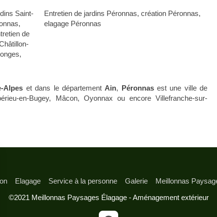
rdins Saint-
Entretien de jardins Péronnas
,
création Péronnas
,
ronnas
,
elagage Péronnas
tretien de
Châtillon-
plonges
,
-Alpes
et dans le département
Ain
,
Péronnas
est une ville de
érieu-en-Bugey, Mâcon, Oyonnax ou encore Villefranche-sur-
ion
Elagage
Service à la personne
Galerie
Meillonnas Paysag
©2021 Meillonnas Paysages Élagage - Aménagement extérieur