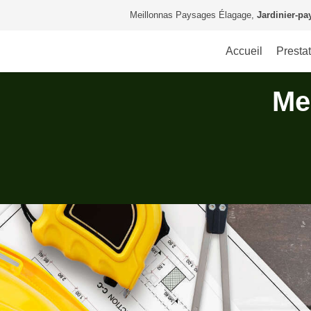
Meillonnas Paysages Élagage,
Jardinier-pa
Accueil
Presta
Me