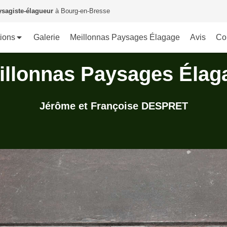
ysagiste-élagueur
à Bourg-en-Bresse
tions
Galerie
Meillonnas Paysages Élagage
Avis
Co
illonnas Paysages Élag
Jérôme et Françoise DESPRET