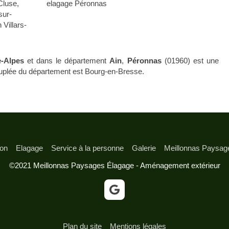
Cluse
,
elagage Péronnas
sur-
 Villars-
-Alpes
et dans le département
Ain
,
Péronnas
(01960) est une
 peuplée du département est Bourg-en-Bresse.
ion
Elagage
Service à la personne
Galerie
Meillonnas Paysag
©2021 Meillonnas Paysages Élagage - Aménagement extérieur
Plan du site
Mentions légales