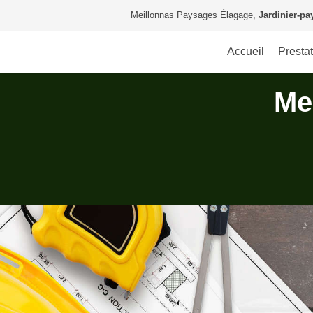
Meillonnas Paysages Élagage,
Jardinier-pa
Accueil
Presta
Me