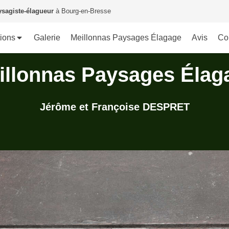
ysagiste-élagueur
à Bourg-en-Bresse
tions
Galerie
Meillonnas Paysages Élagage
Avis
Co
illonnas Paysages Élag
Jérôme et Françoise DESPRET