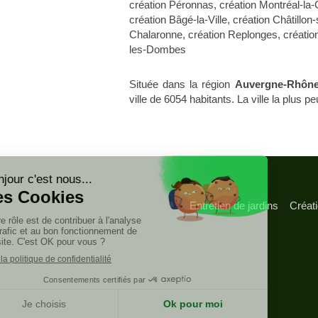
création Péronnas
,
création Montréal-la-
création Bâgé-la-Ville
,
création Châtillon-
Chalaronne
,
création Replonges
,
création
les-Dombes
Située dans la région
Auvergne-Rhône
ville de 6054 habitants. La ville la plus
Entretien de jardins
Créat